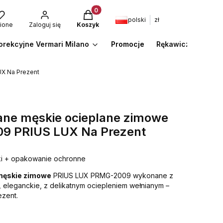
Produkty w koszyku: 0. Zobacz szcze
polski
zł
ione
Zaloguj się
Koszyk
orekcyjne Vermari Milano
Promocje
Rękawiczki
A
X Na Prezent
ane męskie ocieplane zimowe
9 PRIUS LUX Na Prezent
i + opakowanie ochronne
 męskie zimowe
PRIUS LUX PRMG-2009 wykonane z
, eleganckie, z delikatnym ociepleniem wełnianym –
ezent.