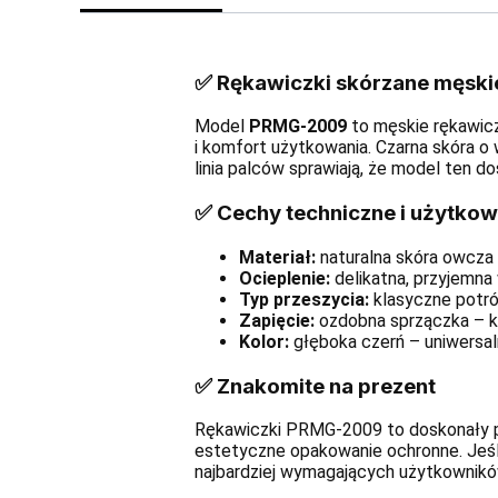
✅ Rękawiczki skórzane męsk
Model
PRMG-2009
to męskie rękawicz
i komfort użytkowania. Czarna skóra o 
linia palców sprawiają, że model ten do
✅ Cechy techniczne i użytko
Materiał:
naturalna skóra owcza 
Ocieplenie:
delikatna, przyjemna
Typ przeszycia:
klasyczne potrój
Zapięcie:
ozdobna sprzączka – kl
Kolor:
głęboka czerń – uniwersal
✅ Znakomite na prezent
Rękawiczki PRMG-2009 to doskonały po
estetyczne opakowanie ochronne. Jeśli
najbardziej wymagających użytkownikó