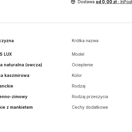
Dostawa
od 0,00 zł
- InPo
czyzna
Krótka nazwa
S LUX
Model
a naturalna (owcza)
Ocieplenie
na kaszmirowa
Kolor
anckie
Rodzaj
ienno-zimowy
Rodzaj przeszycia
kie z mankietem
Cechy dodatkowe