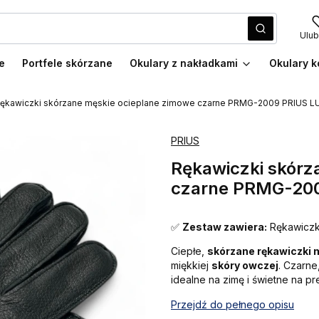
Wyczyść
Szukaj
Ulub
e
Portfele skórzane
Okulary z nakładkami
Okulary k
ękawiczki skórzane męskie ocieplane zimowe czarne PRMG-2009 PRIUS LU
PRIUS
Rękawiczki skórz
czarne PRMG-200
✅
Zestaw zawiera:
Rękawiczk
Ciepłe,
skórzane rękawiczki
miękkiej
skóry owczej
. Czarne
idealne na zimę i świetne na pr
Przejdź do pełnego opisu