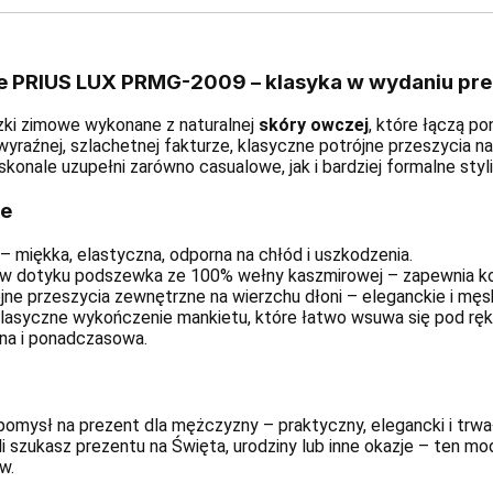
ie PRIUS LUX PRMG-2009 – klasyka w wydaniu pr
ki zimowe wykonane z naturalnej
skóry owczej
, które łączą p
wyraźnej, szlachetnej fakturze, klasyczne potrójne przeszycia 
skonale uzupełni zarówno casualowe, jak i bardziej formalne styli
we
– miękka, elastyczna, odporna na chłód i uszkodzenia.
 w dotyku podszewka ze 100% wełny kaszmirowej – zapewnia ko
ne przeszycia zewnętrzne na wierzchu dłoni – eleganckie i męsk
asyczne wykończenie mankietu, które łatwo wsuwa się pod ręka
na i ponadczasowa.
mysł na prezent dla mężczyzny – praktyczny, elegancki i trwa
 szukasz prezentu na Święta, urodziny lub inne okazje – ten mo
w.