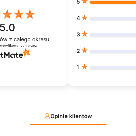
5
4
5.0
3
ntów
z całego okresu
zweryfikowanych przez
2
1
Opinie klientów