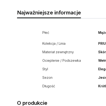
Najważniejsze informacje
Płeć
Męż
Kolekcja / Linia
PRIU
Materiał zewnętrzny
Skór
Ocieplenie / Podszewka
Weł
Styl
Eleg
Sezon
Jes
Długość
Krót
O produkcie