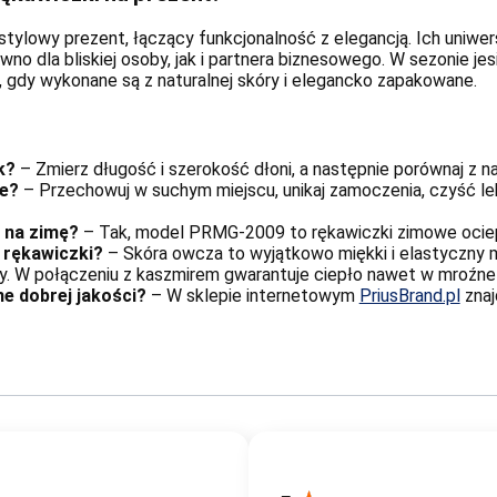
tylowy prezent, łączący funkcjonalność z elegancją. Ich uniwer
wno dla bliskiej osoby, jak i partnera biznesowego. W sezonie j
 gdy wykonane są z naturalnej skóry i elegancko zapakowane.
k?
– Zmierz długość i szerokość dłoni, a następnie porównaj z n
ne?
– Przechowuj w suchym miejscu, unikaj zamoczenia, czyść lek
 na zimę?
– Tak, model PRMG-2009 to rękawiczki zimowe ociep
a rękawiczki?
– Skóra owcza to wyjątkowo miękki i elastyczny ma
y. W połączeniu z kaszmirem gwarantuje ciepło nawet w mroźne 
e dobrej jakości?
– W sklepie internetowym
PriusBrand.pl
znaj