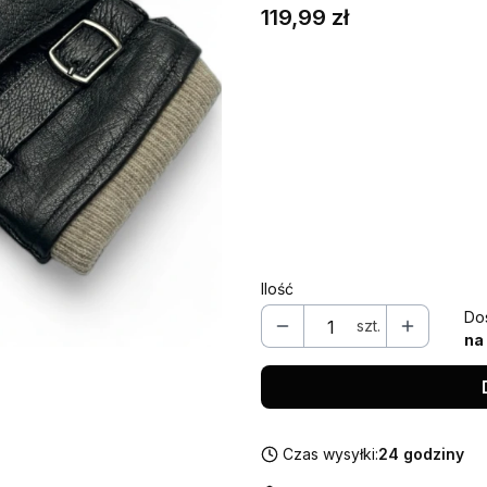
Cena
119,99 zł
Wybierz wariant produktu
Poszczególne warianty mogą ró
*
Rozmiar
Wybierz
Ilość
Do
szt.
na
Czas wysyłki:
24 godziny