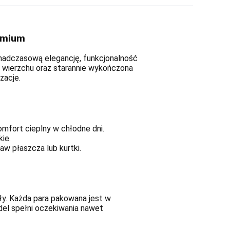
emium
onadczasową elegancję, funkcjonalność
na wierzchu oraz starannie wykończona
zacje.
mfort cieplny w chłodne dni.
ie.
w płaszcza lub kurtki.
ły. Każda para pakowana jest w
del spełni oczekiwania nawet