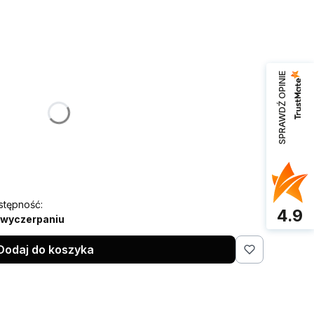
:
SPRAWDŹ OPINIE
żnić się ceną
stępność:
4.9
 wyczerpaniu
Dodaj do koszyka