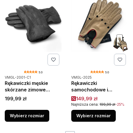
5.0
5.0
Kod produktu
Kod produktu
VMGL-2001-C1
VMGL-2025
Rękawiczki męskie
Rękawiczki
skórzane zimowe
samochodowe i
Vermari Milano VMGL-
motocyklowe dla
Cena
Cena promocyjna
199,99 zł
149,99 zł
2001 PIQUE czarne
kierowców skórzane
Najniższa cena:
199,99 zł
-25%
Vermari Milano
Wybierz rozmiar
Wybierz rozmiar