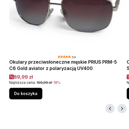
5.0
Okulary przeciwsłoneczne męskie PRIUS PRM-5
ymi
C6 Gold aviator z polaryzacją UV400
Cena promocyjna
89,99 zł
Najniższa cena:
109,99 zł
-18%
N
Do koszyka