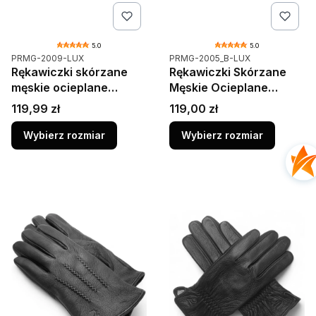
5.0
5.0
Kod produktu
Kod produktu
PRMG-2009-LUX
PRMG-2005_B-LUX
Rękawiczki skórzane
Rękawiczki Skórzane
męskie ocieplane
Męskie Ocieplane
zimowe czarne PRMG-
Wełna Zimowe Czarne
Cena
Cena
119,99 zł
119,00 zł
2009 PRIUS LUX Na
Prius 2005 Szwy
Prezent
zewnętrzne
Wybierz rozmiar
Wybierz rozmiar