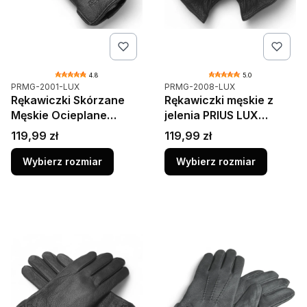
4.8
5.0
Kod produktu
Kod produktu
PRMG-2001-LUX
PRMG-2008-LUX
Rękawiczki Skórzane
Rękawiczki męskie z
Męskie Ocieplane
jelenia PRIUS LUX
Wełna Zimowe Czarne
PRMG-2008 – gładkie,
Cena
Cena
119,99 zł
119,99 zł
Prius 2001
czarne, skórzane,
ocieplane
Wybierz rozmiar
Wybierz rozmiar