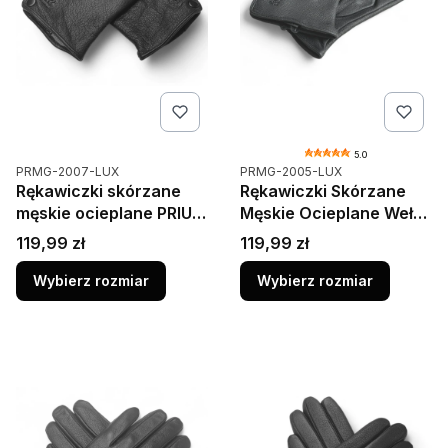
5.0
Kod produktu
Kod produktu
PRMG-2007-LUX
PRMG-2005-LUX
Rękawiczki skórzane
Rękawiczki Skórzane
męskie ocieplane PRIUS
Męskie Ocieplane Wełną
2007 – gładkie, czarne,
Premium PRIUS LUX
Cena
Cena
119,99 zł
119,99 zł
zapinane
Czarne
Wybierz rozmiar
Wybierz rozmiar