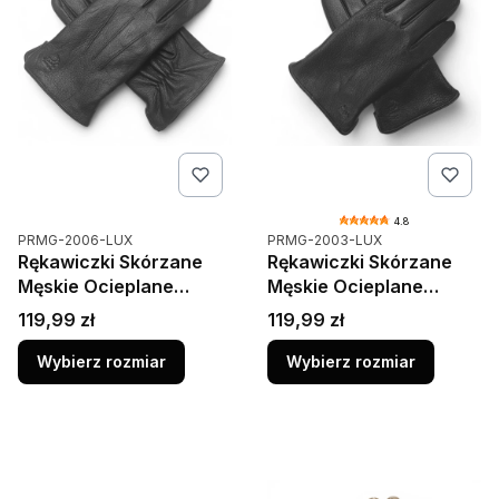
4.8
Kod produktu
Kod produktu
PRMG-2006-LUX
PRMG-2003-LUX
Rękawiczki Skórzane
Rękawiczki Skórzane
Męskie Ocieplane
Męskie Ocieplane
Wełna Zimowe Czarne
Premium Jelen PRIUS
Cena
Cena
119,99 zł
119,99 zł
LUX PRMG-2003
Czarne Gładkie
Wybierz rozmiar
Wybierz rozmiar