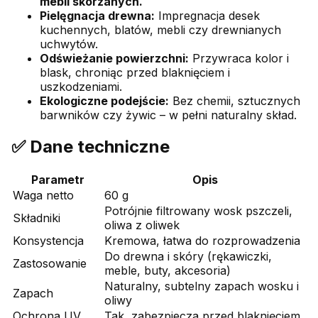
mebli skórzanych.
Pielęgnacja drewna:
Impregnacja desek
kuchennych, blatów, mebli czy drewnianych
uchwytów.
Odświeżanie powierzchni:
Przywraca kolor i
blask, chroniąc przed blaknięciem i
uszkodzeniami.
Ekologiczne podejście:
Bez chemii, sztucznych
barwników czy żywic – w pełni naturalny skład.
✅ Dane techniczne
Parametr
Opis
Waga netto
60 g
Potrójnie filtrowany wosk pszczeli,
Składniki
oliwa z oliwek
Konsystencja
Kremowa, łatwa do rozprowadzenia
Do drewna i skóry (rękawiczki,
Zastosowanie
meble, buty, akcesoria)
Naturalny, subtelny zapach wosku i
Zapach
oliwy
Ochrona UV
Tak, zabezpiecza przed blaknięciem