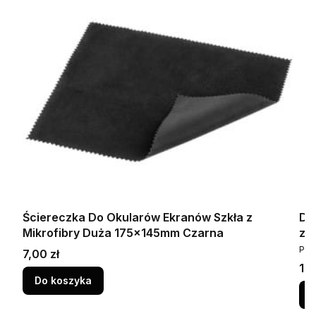
Ściereczka Do Okularów Ekranów Szkła z
Dł
Mikrofibry Duża 175×145mm Czarna
z 
PR
PRI
Cena
7,00 zł
Ce
119
Do koszyka