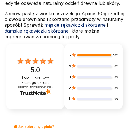
jedynie odświeża naturalny odcień drewna lub skóry.
Zamów pastę z wosku pszczelego Apimel 60g i zadbaj
o swoje drewniane i skórzane przedmioty w naturalny
sposób! Sprawdź
męskie rękawiczki skórzane
i
damskie rękawiczki skórzane
, które można
impregnować za pomocą tej pasty.
5
100%
4
0%
5.0
3
1
opinii klientów
0%
z całego okresu
zebranych i zweryfikowanych przez
2
0%
1
0%
Jak zbieramy opinie?