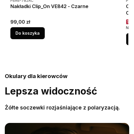
F6A6-782AC
PRM
Nakładki Clip_On VE842 - Czarne
Oku
C6 
Cena
C
99,00 zł
8
Najn
Do koszyka
D
Okulary dla kierowców
Lepsza widoczność
Żółte soczewki rozjaśniające z polaryzacją.