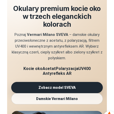
Okulary premium kocie oko
w trzech eleganckich
kolorach
Poznaj
Vermari Milano SVEVA
– damskie okulary
przeciwsłoneczne z acetatu, z polaryzacją, filtrem
UV400 i wewnętrznym antyrefleksem AR. Wybierz
klasyczną czerń, ciepły szylkret albo zielony szylkret z
połyskiem.
Kocie oko
Acetat
Polaryzacja
UV400
Antyrefleks AR
Zobacz model SVEVA
Damskie Vermari Milano