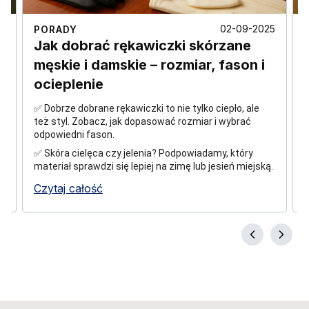
5
02-09-2025
PORADY
–
Jak dobrać rękawiczki skórzane
męskie i damskie – rozmiar, fason i
ocieplenie
✅ Dobrze dobrane rękawiczki to nie tylko ciepło, ale
z
też styl. Zobacz, jak dopasować rozmiar i wybrać
s
odpowiedni fason.
m
w
✅ Skóra cielęca czy jelenia? Podpowiadamy, który
materiał sprawdzi się lepiej na zimę lub jesień miejską.
Czytaj całość