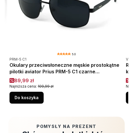
5.0
Kod produktu
Kod
PRM-5 C1
VMG
W-
Okulary przeciwsłoneczne męskie prostokątne
Rę
pilotki aviator Prius PRM-5 C1 czarne
ki
polaryzacyjne
Cena promocyjna
C
89,99 zł
1
Najniższa cena:
109,99 zł
Naj
Do koszyka
POMYSŁY NA PREZENT