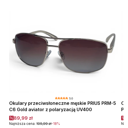
5.0
Okulary przeciwsłoneczne męskie PRIUS PRM-5
Ok
C6 Gold aviator z polaryzacją UV400
PR
Cena promocyjna
C
89,99 zł
Najniższa cena:
109,99 zł
-18%
Naj