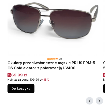
5.0
Okulary przeciwsłoneczne męskie PRIUS PRM-5
ymi
C6 Gold aviator z polaryzacją UV400
Cena promocyjna
89,99 zł
Najniższa cena:
109,99 zł
-18%
N
Do koszyka