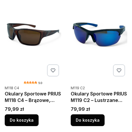
5.0
Kod produktu
Kod produktu
M118 C4
M119 C2
Okulary Sportowe PRIUS
Okulary Sportowe PRIUS
M118 C4 – Brązowe,
M119 C2 – Lustrzane
UV400, Polaryzacja
Niebieskie, UV400
Cena
Cena
79,99 zł
79,99 zł
Do koszyka
Do koszyka