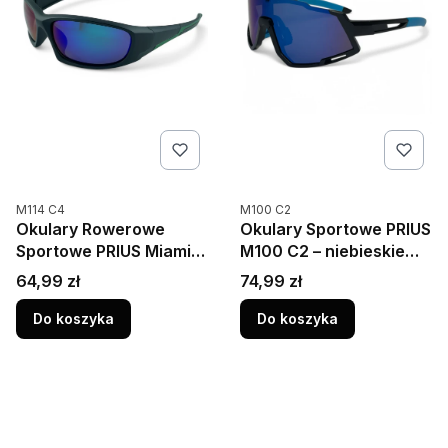
Kod produktu
Kod produktu
M114 C4
M100 C2
Okulary Rowerowe
Okulary Sportowe PRIUS
Sportowe PRIUS Miami
M100 C2 – niebieskie
M114C4 Polaryzacja Filtr
lustrzanki, polaryzacja
Cena
Cena
64,99 zł
74,99 zł
UV400 Maski Czarne
HD
Niebieskie Lustrzanki
Do koszyka
Do koszyka