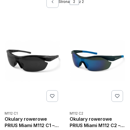
Strona
z 2
Poprzednie produkty
Kod produktu
Kod produktu
M112 C1
M112 C2
Okulary rowerowe
Okulary rowerowe
PRIUS Miami M112 C1 –
PRIUS Miami M112 C2 –