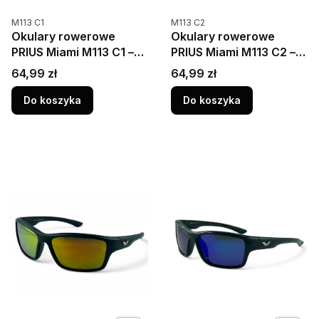
Kod produktu
Kod produktu
M113 C1
M113 C2
Okulary rowerowe
Okulary rowerowe
PRIUS Miami M113 C1 –
PRIUS Miami M113 C2 –
polaryzacja HD, UV400,
polaryzacja HD, UV400,
Cena
Cena
64,99 zł
64,99 zł
pełna czarna oprawka z
czarna matowa
logo
oprawka z niebieską
Do koszyka
Do koszyka
soczewką