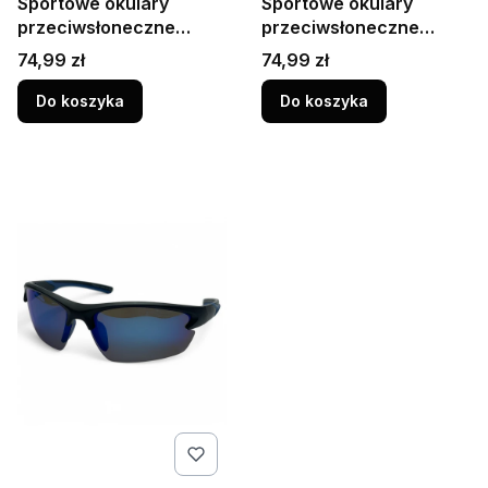
Sportowe okulary
Sportowe okulary
przeciwsłoneczne
przeciwsłoneczne
PRIUS M117 C4 – Piano
rowerowe z polaryzacją
Cena
Cena
74,99 zł
74,99 zł
Black, niebieskie
PRIUS M117 C3 – złote
soczewki
lustrzanki, UV400
Do koszyka
Do koszyka