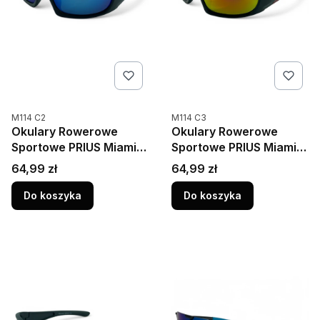
Kod produktu
Kod produktu
M114 C2
M114 C3
Okulary Rowerowe
Okulary Rowerowe
Sportowe PRIUS Miami
Sportowe PRIUS Miami
M114 C2 – Polaryzacja,
M114 C3 – Polaryzacja,
Cena
Cena
64,99 zł
64,99 zł
UV400
UV400
Do koszyka
Do koszyka