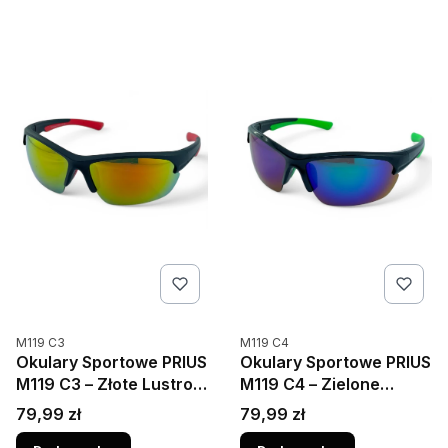
Kod produktu
Kod produktu
M119 C3
M119 C4
Okulary Sportowe PRIUS
Okulary Sportowe PRIUS
M119 C3 – Złote Lustro,
M119 C4 – Zielone
Polaryzacja
Akcenty, Polaryzacja
Cena
Cena
79,99 zł
79,99 zł