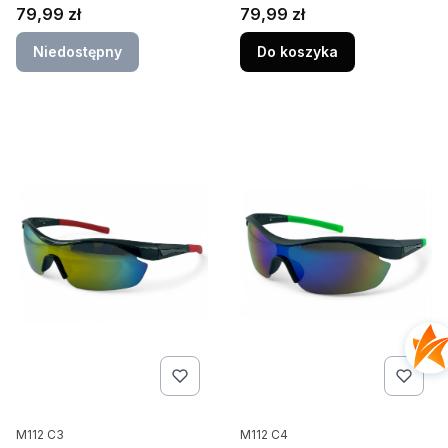
polaryzacja HD, UV400,
polaryzacja HD, UV400,
Cena
Cena
79,99 zł
79,99 zł
maska czarna z czarną
maska czarna z
soczewką
niebieską soczewką
Niedostępny
Do koszyka
Kod produktu
Kod produktu
M112 C3
M112 C4