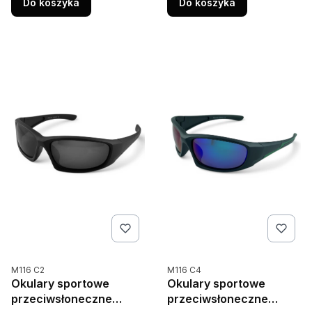
Do koszyka
Do koszyka
Kod produktu
Kod produktu
M116 C2
M116 C4
Okulary sportowe
Okulary sportowe
przeciwsłoneczne
przeciwsłoneczne