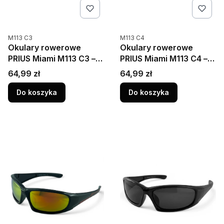
Kod produktu
Kod produktu
M113 C3
M113 C4
Okulary rowerowe
Okulary rowerowe
PRIUS Miami M113 C3 –
PRIUS Miami M113 C4 –
polaryzacja HD, UV400,
polaryzacja HD, UV400,
Cena
Cena
64,99 zł
64,99 zł
czarna matowa
czarna błyszcząca
oprawka ze złoto-żółtą
oprawka z niebieską
Do koszyka
Do koszyka
soczewką
soczewką