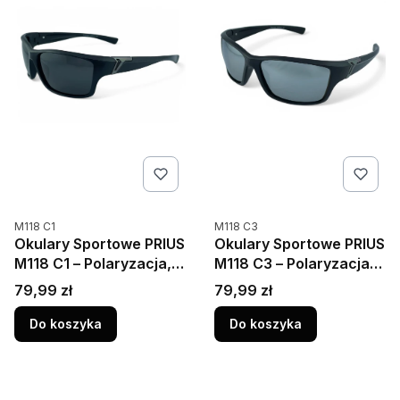
Kod produktu
Kod produktu
M118 C1
M118 C3
Okulary Sportowe PRIUS
Okulary Sportowe PRIUS
M118 C1 – Polaryzacja,
M118 C3 – Polaryzacja,
UV400, Czarne Matowe
UV400, Lustro
Cena
Cena
79,99 zł
79,99 zł
Do koszyka
Do koszyka