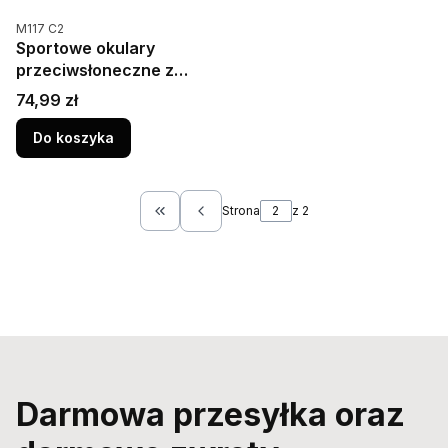
Kod produktu
M117 C2
Sportowe okulary
przeciwsłoneczne z
polaryzacją PRIUS
Cena
74,99 zł
M117C2 niebieskie
lustrzanki UV400
Do koszyka
Strona
z 2
Wróć do pierwszej strony z produktami
Darmowa przesyłka oraz