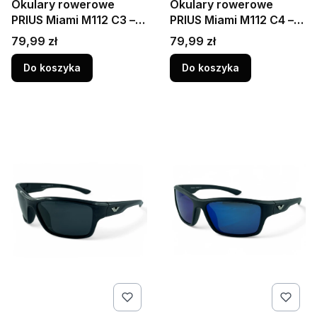
Okulary rowerowe
Okulary rowerowe
PRIUS Miami M112 C3 –
PRIUS Miami M112 C4 –
polaryzacja HD, UV400,
polaryzacja HD, UV400,
Cena
Cena
79,99 zł
79,99 zł
maska czarna ze złotą
maska czarna z
soczewką
zielonymi akcentami i
Do koszyka
Do koszyka
niebieską soczewką