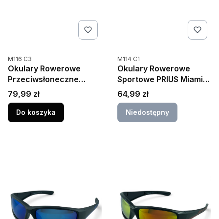
Kod produktu
Kod produktu
M116 C3
M114 C1
Okulary Rowerowe
Okulary Rowerowe
Przeciwsłoneczne
Sportowe PRIUS Miami
Sportowe Zestaw
M114 C1 – Polaryzacja,
Cena
Cena
79,99 zł
64,99 zł
Polaryzacyjne UV400
UV400
116 C3
Do koszyka
Niedostępny