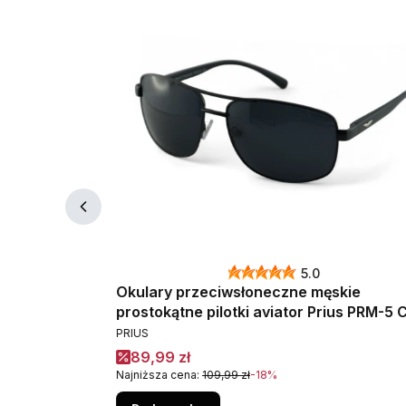
5.0
ie pilotki
Okulary przeciwsłoneczne męskie
prostokątne pilotki aviator Prius PRM-5 
PRODUCENT
czarne polaryzacyjne
PRIUS
Cena promocyjna
89,99 zł
Najniższa cena:
109,99 zł
-18%