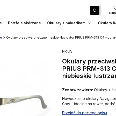
Wyczyść
Szukaj
Ulub
e
Portfele skórzane
Okulary z nakładkami
Okulary k
ie
Okulary przeciwsłoneczne męskie Navigator PRIUS PRM-313 C4 – polary
PRIUS
Okulary przeciws
PRIUS PRM-313 C4
niebieskie lustrz
Zestaw zawiera:
Okulary + śc
Nowoczesne okulary Navigator 
Gray – idealne na rower, podró
Przejdź do pełnego opisu