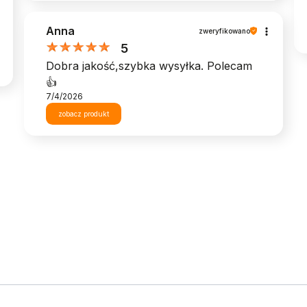
Anna
zweryfikowano
5
Dobra jakość,szybka wysyłka. Polecam
👍️
7/4/2026
zobacz produkt