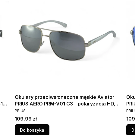
Okulary przeciwsłoneczne męskie Aviator
Oku
C1
PRIUS AERO PRM-V01 C3 – polaryzacja HD,
PRI
PRODUCENT
PRO
UV400, srebrne lustrzanki
UV4
PRIUS
PRIU
Cena
Cen
109,99 zł
109
Do koszyka
D