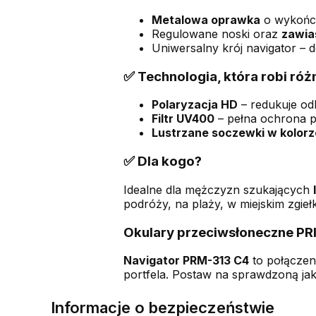
Metalowa oprawka
o wykończ
Regulowane noski oraz
zawia
Uniwersalny krój navigator – 
✅ Technologia, która robi róż
Polaryzacja HD
– redukuje odb
Filtr UV400
– pełna ochrona 
Lustrzane soczewki w kolorz
✅ Dla kogo?
Idealne dla mężczyzn szukających
podróży, na plaży, w miejskim zgiełk
Okulary przeciwsłoneczne PRIU
Navigator PRM-313 C4
to połączen
portfela. Postaw na sprawdzoną ja
Informacje o bezpieczeństwie