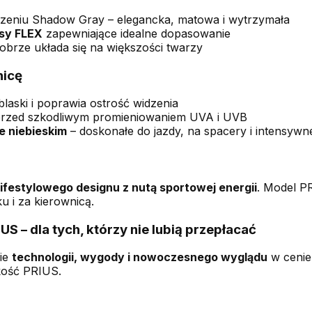
eniu Shadow Gray – elegancka, matowa i wytrzymała
sy FLEX
zapewniające idealne dopasowanie
dobrze układa się na większości twarzy
nicę
laski i poprawia ostrość widzenia
przed szkodliwym promieniowaniem UVA i UVB
e niebieskim
– doskonałe do jazdy, na spacery i intensywn
lifestylowego designu z nutą sportowej energii
. Model P
u i za kierownicą.
S – dla tych, którzy nie lubią przepłacać
ie
technologii, wygody i nowoczesnego wyglądu
w cenie,
kość PRIUS.