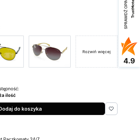
SPRAWDŹ OPINIE
:
Rozwiń więcej
4.9
stępność:
ża ilość
Dodaj do koszyka
st Paczkomaty 24/7