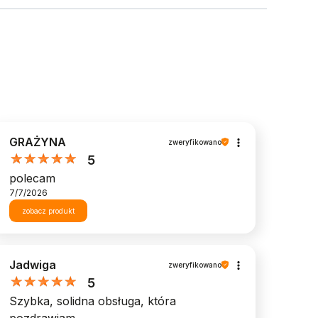
GRAŻYNA
zweryfikowano
5
polecam
7/7/2026
zobacz produkt
Jadwiga
zweryfikowano
5
Szybka, solidna obsługa, która