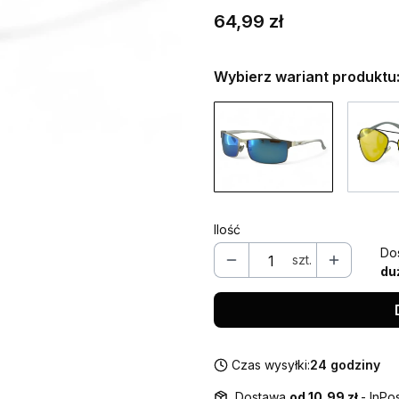
Cena
64,99 zł
Wybierz wariant produktu
Ilość
Do
szt.
du
Czas wysyłki:
24 godziny
Dostawa
od 10,99 zł
- InPo