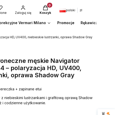
Produkty w koszyku: 0. Zobacz szcze
polski
zł
ione
Zaloguj się
Koszyk
orekcyjne Vermari Milano
Promocje
Rękawiczki
A
zacja HD, UV400, niebieskie lustrzanki, oprawa Shadow Gray
łoneczne męskie Navigator
 – polaryzacja HD, UV400,
anki, oprawa Shadow Gray
iereczka + zapinane etui
z niebieskimi lustrzankami i grafitową oprawą Shadow
ż i codzienne użytkowanie.