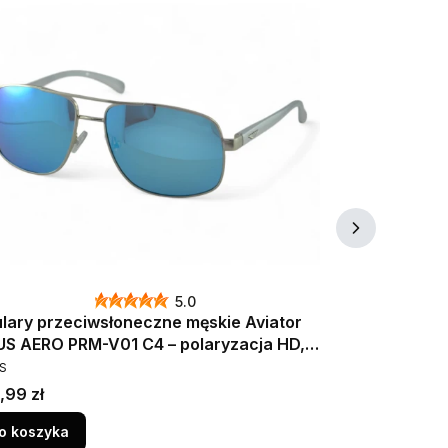
5.0
lary przeciwsłoneczne męskie Aviator
Okulary prze
US AERO PRM-V01 C4 – polaryzacja HD,
Prius AERO P
DUCENT
PRODUCENT
00, niebieskie lustrzanki
polaryzacja,
S
PRIUS
a
Cena promo
,99 zł
99,99 zł
Najniższa cena:
10
o koszyka