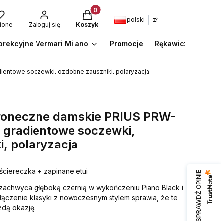
Produkty w koszyku: 0. Zobacz szcze
polski
zł
ione
Zaloguj się
Koszyk
orekcyjne Vermari Milano
Promocje
Rękawiczki
A
ientowe soczewki, ozdobne zauszniki, polaryzacja
słoneczne damskie PRIUS PRW-
, gradientowe soczewki,
, polaryzacja
ściereczka + zapinane etui
SPRAWDŹ OPINIE
zachwyca głęboką czernią w wykończeniu Piano Black i
łączenie klasyki z nowoczesnym stylem sprawia, że te
żdą okazję.