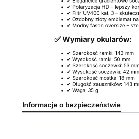
✔ Eleganckie gradientowe socz
✔ Polaryzacja HD – lepszy kon
✔ Filtr UV400 kat. 3 – skute
✔ Ozdobny złoty emblemat na 
✔ Modny fason oversize – szer
✅ Wymiary okularów:
✔ Szerokość ramki: 143 mm
✔ Wysokość ramki: 50 mm
✔ Szerokość soczewki: 53 m
✔ Wysokość soczewki: 42 m
✔ Szerokość mostka: 18 mm
✔ Długość zauszników: 143 
✔ Waga: 35 g
Informacje o bezpieczeństwie