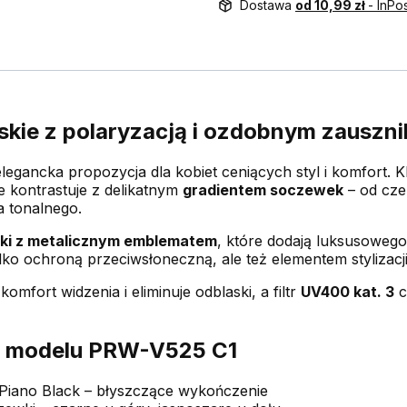
Dostawa
od 10,99 zł
- InPo
skie z polaryzacją i ozdobnym zauszni
elegancka propozycja dla kobiet ceniących styl i komfort.
e kontrastuje z delikatnym
gradientem soczewek
– od cze
a tonalnego.
ki z metalicznym emblematem
, które dodają luksusowego
lko ochroną przeciwsłoneczną, ale też elementem stylizacji
omfort widzenia i eliminuje odblaski, a filtr
UV400 kat. 3
c
y modelu PRW-V525 C1
Piano Black – błyszczące wykończenie