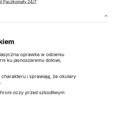
st Paczkomaty 24/7
kiem
 Klasyczna oprawka w odcieniu
rni ku jasnoszaremu dołowi,
 charakteru i sprawiają, że okulary
.
hroni oczy przed szkodliwym