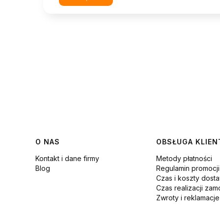
Linki w stopce
O NAS
OBSŁUGA KLIEN
Kontakt i dane firmy
Metody płatności
Blog
Regulamin promocj
Czas i koszty dost
Czas realizacji zam
Zwroty i reklamacje