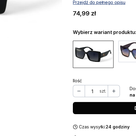
Przejdź do pełnego opisu
Cena
74,99 zł
Wybierz wariant produktu
Ilość
Do
szt.
na
Czas wysyłki:
24 godziny