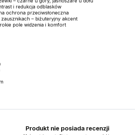
ewki – czarne u góry, jasnoszare u dołu
trast i redukcja odblasków
czna ochrona przeciwsłoneczna
zausznikach – biżuteryjny akcent
okie pole widzenia i komfort
m
m
mm
Produkt nie posiada recenzji