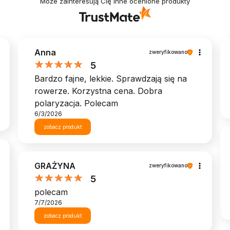
Może zainteresują Cię inne ocenione produkty
Anna
zweryfikowano
5
Bardzo fajne, lekkie. Sprawdzają się na
rowerze. Korzystna cena. Dobra
polaryzacja. Polecam
6/3/2026
zobacz produkt
GRAŻYNA
zweryfikowano
5
polecam
7/7/2026
zobacz produkt