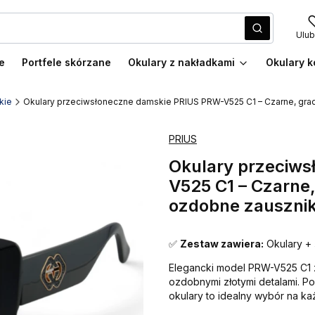
Wyczyść
Szukaj
Ulub
e
Portfele skórzane
Okulary z nakładkami
Okulary k
kie
Okulary przeciwsłoneczne damskie PRIUS PRW-V525 C1 – Czarne, grad
PRIUS
Okulary przeciw
V525 C1 – Czarne
ozdobne zauszniki
✅
Zestaw zawiera:
Okulary + 
Elegancki model PRW-V525 C1 
ozdobnymi złotymi detalami. Po
okulary to idealny wybór na ka