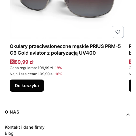
Okulary przeciwsłoneczne męskie PRIUS PRM-5
Po
C6 Gold aviator z polaryzacją UV400
br
Cena promocyjna
C
89,99 zł
6
Cena regularna:
109,99 zł
-18%
Cena
Najniższa cena:
109,99 zł
-18%
Najn
Do koszyka
Linki w stopce
O NAS
Kontakt i dane firmy
Blog