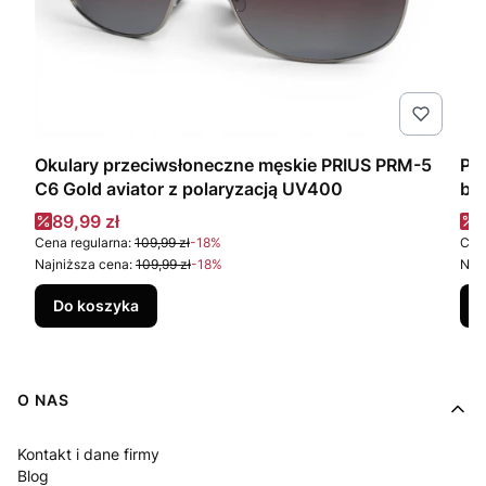
Okulary przeciwsłoneczne męskie PRIUS PRM-5
Po
C6 Gold aviator z polaryzacją UV400
br
Cena promocyjna
C
89,99 zł
6
Cena regularna:
109,99 zł
-18%
Cena
Najniższa cena:
109,99 zł
-18%
Najn
Do koszyka
Linki w stopce
O NAS
Kontakt i dane firmy
Blog