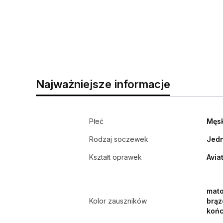
Najważniejsze informacje
Płeć
Męs
Rodzaj soczewek
Jedn
Kształt oprawek
Avia
mato
Kolor zauszników
brąz
koń