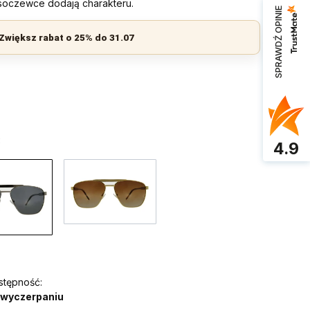
soczewce dodają charakteru.
SPRAWDŹ OPINIE
Zwiększ rabat o 25% do 31.07
:
4.9
stępność:
 wyczerpaniu