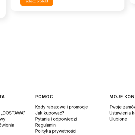
zobacz produkt
TA
POMOC
MOJE KO
Kody rabatowe i promocje
Twoje zamów
i „DOSTAWA”
Jak kupować?
Ustawienia k
awy
Pytania i odpowiedzi
Ulubione
ówienia
Regulamin
Polityka prywatności