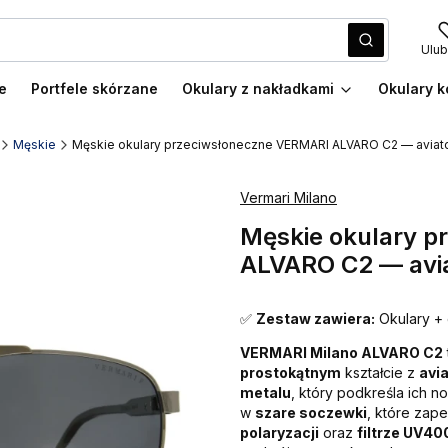
Wyczyść
Szukaj
Ulub
e
Portfele skórzane
Okulary z nakładkami
Okulary k
Męskie
Męskie okulary przeciwsłoneczne VERMARI ALVARO C2 — aviator
Vermari Milano
Męskie okulary 
ALVARO C2 — aviat
✅
Zestaw zawiera:
Okulary + 
VERMARI Milano ALVARO C2
prostokątnym
kształcie z
avi
metalu
, który podkreśla ich
w
szare soczewki
, które zape
polaryzacji
oraz
filtrze UV40