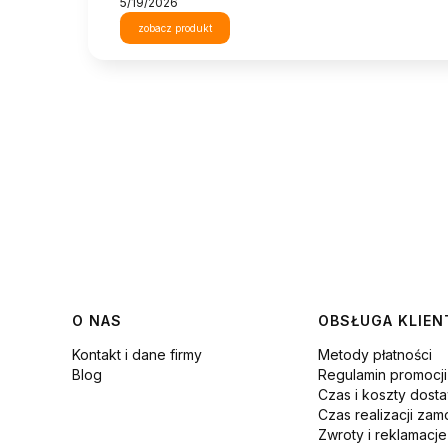
5/19/2026
zobacz produkt
Linki w stopce
O NAS
OBSŁUGA KLIEN
Kontakt i dane firmy
Metody płatności
Blog
Regulamin promocj
Czas i koszty dost
Czas realizacji zam
Zwroty i reklamacje