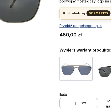
podwójny mostek czy logo na 
Kod rabatowy:
VERMARI25
Przejdź do pełnego opisu
Cena
480,00 zł
Wybierz wariant produktu
Ilość
Do
szt.
na