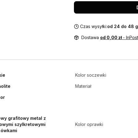
Czas wysyłki:
od 24 do 48 
Dostawa
od 0,00 zł
- InPo
kie
Kolor soczewki
olite
Materiał
tor
wy grafitowy metal z
owymi szylkretowymi
Kolor oprawki
cówkami