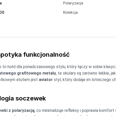
a
Polaryzacja
00
Kolekcja
potyka funkcjonalność
 to hołd dla ponadczasowego stylu, który łączy w sobie klasy
towego grafitowego metalu
, te okulary są zarówno lekkie, ja
atkowym atutem jest
aviator
styl, który dodaje im lotniczego c
ogia soczewek
wki z polaryzacją
, co minimalizuje refleksy i poprawia komfor