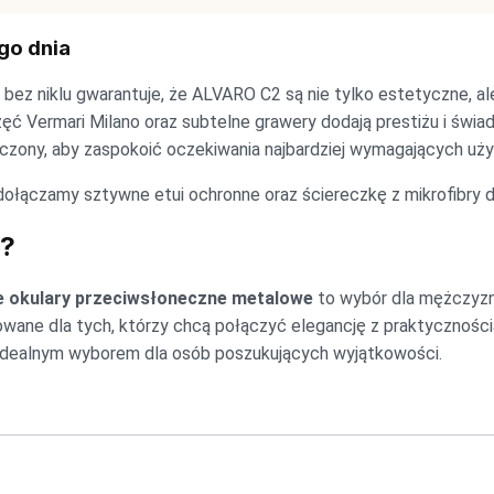
go dnia
bez niklu gwarantuje, że ALVARO C2 są nie tylko estetyczne, al
częć Vermari Milano oraz subtelne grawery dodają prestiżu i świ
czony, aby zaspokoić oczekiwania najbardziej wymagających uż
ołączamy sztywne etui ochronne oraz ściereczkę z mikrofibry d
l?
e okulary przeciwsłoneczne metalowe
to wybór dla mężczyzn 
ane dla tych, którzy chcą połączyć elegancję z praktyczności
e idealnym wyborem dla osób poszukujących wyjątkowości.