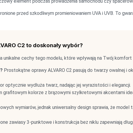
luczowy element podczas prowadzenia samochodu czy spacerów
hronione przed szkodliwym promieniowaniem UVA i UVB. To gwar
LVARO C2 to doskonały wybór?
a unikalne cechy tego modelu, które wpływają na Twój komfort 
y?
Prostokątne oprawy ALVARO C2 pasują do twarzy owalnej i okrą
or optycznie wydłuża twarz, nadając jej wyrazistości i elegancji.
rafitowym kolorze z brązowymi szylkretowymi akcentami idealn
owych wymiarów, jednak uniwersalny design sprawia, że model t
e zawiasy 3-punktowe i konstrukcja bez niklu zapewniają dług