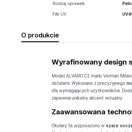
Rodzaj oprawek
Pełn
Filtr UV
UV4
O produkcie
Wyrafinowany design s
Model ALVARO C2 marki Vermari Milano
detalami. Wykonane z precyzyjnego
ma
dla wymagających użytkowników. Dod
zapewnia unikalny akcent wizualny.
Zaawansowana technol
Okulary te wyposażono w
szare socze