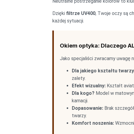
Neutralne postrzeganie kolorów to k
Dzięki
filtrze UV400
, Twoje oczy są c
każdej sytuacji.
Okiem optyka: Dlaczego A
Jako specjaliści zwracamy uwagę n
Dla jakiego kształtu twarz
zalety.
Efekt wizualny:
Kształt aviat
Dla kogo?
Model w matowym g
karnacji.
Dopasowanie:
Brak szczegół
twarzy.
Komfort noszenia:
Wzmocnion