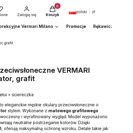
Produkty w koszyku: 0. Zobacz szcze
polski
zł
ione
Zaloguj się
Koszyk
orekcyjne Vermari Milano
Promocje
Rękawiczki
A
, grafit
przeciwsłoneczne VERMARI
or, grafit
etui + ściereczka
to eleganckie męskie okulary przeciwsłoneczne o
ator
stylem. Wykonane z
matowego grafitowego
 nowoczesny i wyrafinowany wygląd. Model wyposażono
wniają neutralne postrzeganie kolorów. Dzięki
0
, oferują maksymalną ochronę wzroku. Detale takie jak