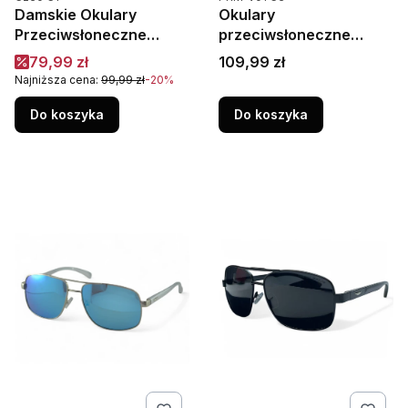
Damskie Okulary
Okulary
Przeciwsłoneczne
przeciwsłoneczne
Polaryzacja UV400
męskie Aviator PRIUS
Cena promocyjna
Cena
79,99 zł
109,99 zł
Camilla C230C1 Czarne
AERO PRM-V01 C3 –
Najniższa cena:
99,99 zł
-20%
polaryzacja HD, UV400,
srebrne lustrzanki
Do koszyka
Do koszyka