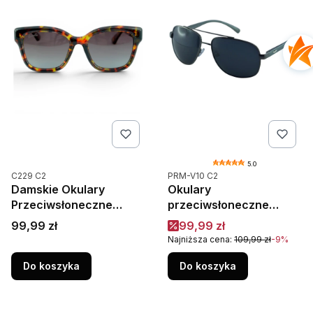
5.0
Kod produktu
Kod produktu
C229 C2
PRM-V10 C2
Damskie Okulary
Okulary
Przeciwsłoneczne
przeciwsłoneczne
Polaryzacja UV400
męskie Aviator Prius
Cena
Cena promocyjna
99,99 zł
99,99 zł
Camilla C229C2
AERO PRM-V10 C2
Najniższa cena:
109,99 zł
-9%
Szylkret
Czarne – polaryzacja,
UV400
Do koszyka
Do koszyka