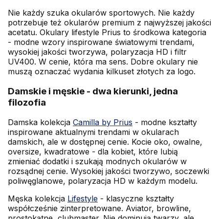
Nie każdy szuka okularów sportowych. Nie każdy
potrzebuje też okularów premium z najwyższej jakości
acetatu. Okulary lifestyle Prius to środkowa kategoria
- modne wzory inspirowane światowymi trendami,
wysokiej jakości tworzywa, polaryzacja HD i filtr
UV400. W cenie, która ma sens. Dobre okulary nie
muszą oznaczać wydania kilkuset złotych za logo.
Damskie i męskie - dwa kierunki, jedna
filozofia
Damska kolekcja
Camilla by Prius
- modne kształty
inspirowane aktualnymi trendami w okularach
damskich, ale w dostępnej cenie. Kocie oko, owalne,
oversize, kwadratowe - dla kobiet, które lubią
zmieniać dodatki i szukają modnych okularów w
rozsądnej cenie. Wysokiej jakości tworzywo, soczewki
poliwęglanowe, polaryzacja HD w każdym modelu.
Męska kolekcja
Lifestyle
- klasyczne kształty
współcześnie zinterpretowane. Aviator, browline,
prostokątne, clubmaster. Nie dominują twarzy, ale