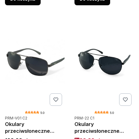
5.0
5.0
Kod produktu
Kod produktu
PRM-V01 C2
PRM-22 C1
Okulary
Okulary
przeciwsłoneczne
przeciwsłoneczne
męskie z polaryzacją
męskie z polaryzacją