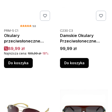
5.0
Kod produktu
Kod produktu
PRM-5 C1
C230 C3
Okulary
Damskie Okulary
przeciwsłoneczne
Przeciwsłoneczne
męskie prostokątne
Polaryzacja UV400
Cena promocyjna
Cena
89,99 zł
99,99 zł
pilotki aviator Prius
Camilla C230C3
Najniższa cena:
109,99 zł
-18%
PRM-5 C1 czarne
Niebieski Szylkret
polaryzacyjne
Do koszyka
Do koszyka