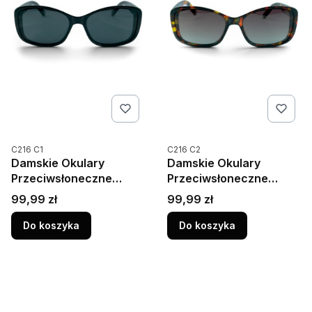
Kod produktu
Kod produktu
C216 C1
C216 C2
Damskie Okulary
Damskie Okulary
Przeciwsłoneczne
Przeciwsłoneczne
Polaryzacja UV400
Polaryzacja UV400
Cena
Cena
99,99 zł
99,99 zł
Camilla 216C1 Czarne
Camilla 216C2 Brązowe
Do koszyka
Do koszyka