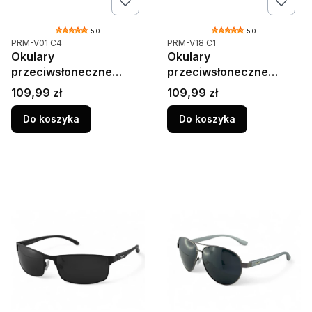
5.0
5.0
Kod produktu
Kod produktu
PRM-V01 C4
PRM-V18 C1
Okulary
Okulary
przeciwsłoneczne
przeciwsłoneczne
męskie Aviator PRIUS
męskie Navigator PRIUS
Cena
Cena
109,99 zł
109,99 zł
AERO PRM-V01 C4 –
AERO PRM-V18 C1 –
polaryzacja HD, UV400,
czarne, polaryzacja HD,
Do koszyka
Do koszyka
niebieskie lustrzanki
UV400