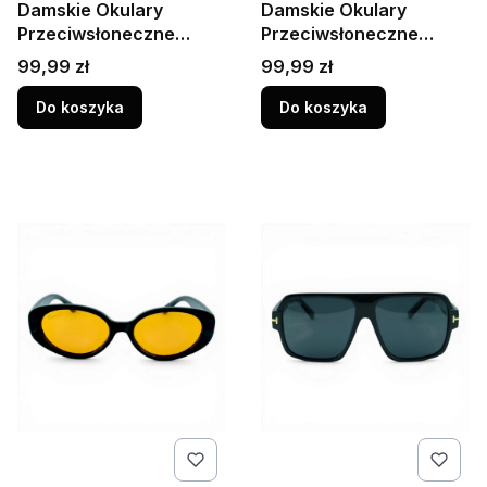
Damskie Okulary
Damskie Okulary
Przeciwsłoneczne
Przeciwsłoneczne
Polaryzacja UV400
Polaryzacja UV400
Cena
Cena
99,99 zł
99,99 zł
Camilla C219C1 Czarne
Camilla C219C2 Szylkret
Do koszyka
Do koszyka