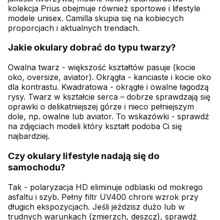
kolekcja Prius obejmuje również sportowe i lifestyle
modele unisex. Camilla skupia się na kobiecych
proporcjach i aktualnych trendach.
Jakie okulary dobrać do typu twarzy?
Owalna twarz - większość kształtów pasuje (kocie
oko, oversize, aviator). Okrągła - kanciaste i kocie oko
dla kontrastu. Kwadratowa - okrągłe i owalne łagodzą
rysy. Twarz w kształcie serca – dobrze sprawdzają się
oprawki o delikatniejszej górze i nieco pełniejszym
dole, np. owalne lub aviator. To wskazówki - sprawdź
na zdjęciach modeli który kształt podoba Ci się
najbardziej.
Czy okulary lifestyle nadają się do
samochodu?
Tak - polaryzacja HD eliminuje odblaski od mokrego
asfaltu i szyb. Pełny filtr UV400 chroni wzrok przy
długich ekspozycjach. Jeśli jeździsz dużo lub w
trudnych warunkach (zmierzch, deszcz), sprawdź