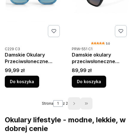
5.0
Kod produktu
Kod produktu
C229 C3
PRW-551 C1
Damskie Okulary
Damskie okulary
Przeciwsłoneczne
przeciwsłoneczne
Polaryzacja UV400
PRIUS PRW-551 C1
Cena
Cena
99,99 zł
89,99 zł
Camilla C229C3
czarne kocie
Kryształ
polaryzacyjne UV400
Do koszyka
Do koszyka
Strona
z 2
Przejdź do ostatniej s
Okulary lifestyle - modne, lekkie, w
dobrej cenie