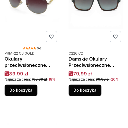
5.0
Kod produktu
Kod produktu
PRM-22 C6 GOLD
C226 C2
Okulary
Damskie Okulary
przeciwsłoneczne
Przeciwsłoneczne
męskie pilotki aviator
Polaryzacja UV400
Cena promocyjna
Cena promocyjna
89,99 zł
79,99 zł
Prius PRM-22 C6 złote
Camilla C226C2
Najniższa cena:
109,99 zł
-18%
Najniższa cena:
99,99 zł
-20%
polaryzacyjne
Mahoniowe
Do koszyka
Do koszyka