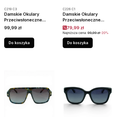
Kod produktu
Kod produktu
C219 C3
C226 C1
Damskie Okulary
Damskie Okulary
Przeciwsłoneczne
Przeciwsłoneczne
Polaryzacja UV400
Polaryzacja UV400
Cena
Cena promocyjna
99,99 zł
79,99 zł
Camilla C219C3 Żółte
Camilla C226C1 Czarne
Najniższa cena:
99,99 zł
-20%
Do koszyka
Do koszyka