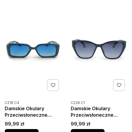
Kod produktu
Kod produktu
C218 C4
C228 C1
Damskie Okulary
Damskie Okulary
Przeciwsłoneczne
Przeciwsłoneczne
Polaryzacja UV400
Polaryzacja UV400
Cena
Cena
99,99 zł
99,99 zł
Camilla 218C4 Czarne
Camilla 228C1 Czarny