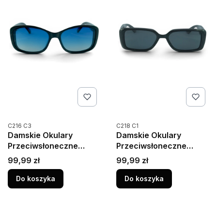
Kod produktu
Kod produktu
C216 C3
C218 C1
Damskie Okulary
Damskie Okulary
Przeciwsłoneczne
Przeciwsłoneczne
Polaryzacja UV400
Polaryzacja UV400
Cena
Cena
99,99 zł
99,99 zł
Camilla 216C3
Camilla 218C1 Czarne
Niebieskie
Do koszyka
Do koszyka