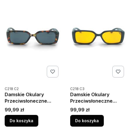
Kod produktu
Kod produktu
C218 C2
C218 C3
Damskie Okulary
Damskie Okulary
Przeciwsłoneczne
Przeciwsłoneczne
Polaryzacja UV400
Polaryzacja UV400
Cena
Cena
99,99 zł
99,99 zł
Camilla 218C2 Szylkret
Camilla 218C3 Żółte
Do koszyka
Do koszyka