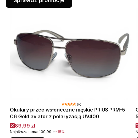
Sprawdź promocje
5.0
Okulary przeciwsłoneczne męskie PRIUS PRM-5
ymi
C6 Gold aviator z polaryzacją UV400
Cena promocyjna
89,99 zł
Najniższa cena:
109,99 zł
-18%
N