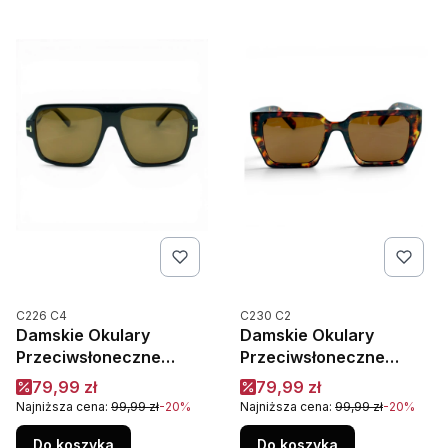
Kod produktu
Kod produktu
C226 C4
C230 C2
Damskie Okulary
Damskie Okulary
Przeciwsłoneczne
Przeciwsłoneczne
Polaryzacja UV400
Polaryzacja UV400
Cena promocyjna
Cena promocyjna
79,99 zł
79,99 zł
Camilla C226C4 Czarne
Camilla C230C2
Najniższa cena:
99,99 zł
-20%
Najniższa cena:
99,99 zł
-20%
Szylkret
Do koszyka
Do koszyka