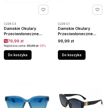
Kod produktu
Kod produktu
C226 C3
C229 C1
Damskie Okulary
Damskie Okulary
Przeciwsłoneczne
Przeciwsłoneczne
Polaryzacja UV400
Polaryzacja UV400
Cena promocyjna
Cena
79,99 zł
99,99 zł
Camilla C226C3 Cętki
Camilla C229C1 Czarne
Najniższa cena:
99,99 zł
-20%
Do koszyka
Do koszyka