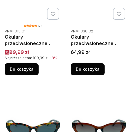
5.0
Kod produktu
Kod produktu
PRM-313 C1
PRM-330 C2
Okulary
Okulary
przeciwsłoneczne
przeciwsłoneczne
PRIUS PRM-313 C1
Unisex Pilotki PRIUS
Cena promocyjna
Cena
89,99 zł
64,99 zł
czarne polaryzacyjne
PRM-330 C2 z
Najniższa cena:
109,99 zł
-18%
FLEX UV400
polaryzacją UV400
Do koszyka
Do koszyka