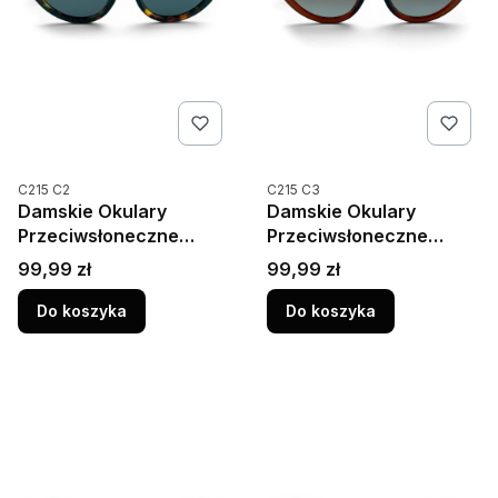
Kod produktu
Kod produktu
C215 C2
C215 C3
Damskie Okulary
Damskie Okulary
Przeciwsłoneczne
Przeciwsłoneczne
Kocie Polaryzacja
Kocie Polaryzacja
Cena
Cena
99,99 zł
99,99 zł
UV400 Camilla 215C2
UV400 Camilla 215C3
Brąz
Transparentny Mahoń
Do koszyka
Do koszyka