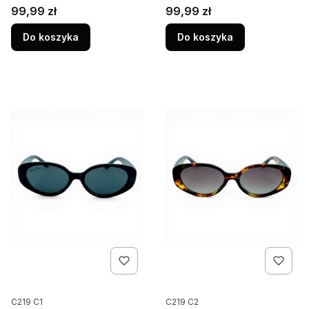
Polaryzacja UV400
Polaryzacja UV400
Cena
Cena
99,99 zł
99,99 zł
Camilla 228C2 Szylkret
Camilla 228C3 Mahoń
Do koszyka
Do koszyka
Kod produktu
Kod produktu
C219 C1
C219 C2